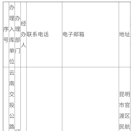
办
理
办
经
序
入
理
办
联系电话
电子邮箱
地址
号
库
部
人
单
门
位
云
南
交
昆明
投
市官
公
渡区
路
民航